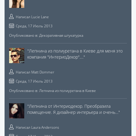
Написал
Lucie Lane
Среда, 17 Июль 2013
Опубликовано в:
Декоративная штукатурка
"
Лепнина из полиуретана в Киеве для меня это
компания "ИнтериоДекор".…
"
Написал
Matt Dommer
Среда, 17 Июль 2013
Опубликовано в:
Лепнина из полиуретана в Киеве
"
Лепнина от Интериодекор. Преобразила
помещение. Я дизайнер интерьера и очень…
"
Написал
Laura Andersons