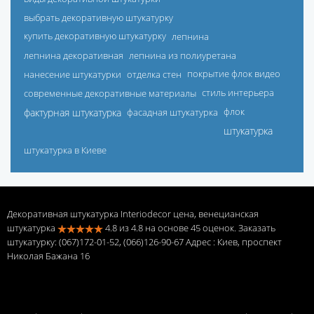
выбрать декоративную штукатурку
купить декоративную штукатурку
лепнина
лепнина декоративная
лепнина из полиуретана
нанесение штукатурки
отделка стен
покрытие флок видео
современные декоративные материалы
стиль интерьера
фактурная штукатурка
фасадная штукатурка
флок
штукатурка
штукатурка в Киеве
Декоративная штукатурка Interiodecor цена, венецианская
штукатурка
4.8
из
4.8
на основе
45
оценок. Заказать
штукатурку: (067)172-01-52, (066)126-90-67 Адрес
: Киев, проспект
Николая Бажана 16