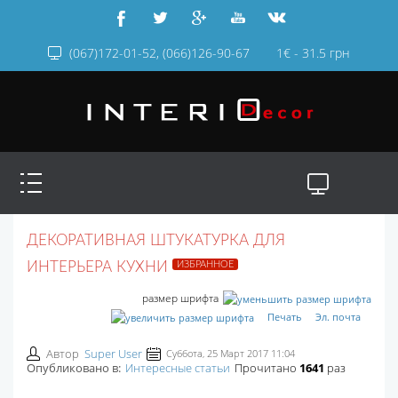
(067)172-01-52, (066)126-90-67
1€ - 31.5 грн
ДЕКОРАТИВНАЯ ШТУКАТУРКА ДЛЯ
ИЗБРАННОЕ
ИНТЕРЬЕРА КУХНИ
размер шрифта
Печать
Эл. почта
Автор
Super User
Суббота, 25 Март 2017 11:04
Опубликовано в:
Интересные статьи
Прочитано
1641
раз