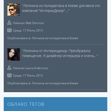
"
Лепнина из полиуретана в Киеве для меня это
компания "ИнтериоДекор".…
"
Написал
Matt Dommer
Среда, 17 Июль 2013
Опубликовано в:
Лепнина из полиуретана в Киеве
"
Лепнина от Интериодекор. Преобразила
помещение. Я дизайнер интерьера и очень…
"
Написал
Laura Andersons
Среда, 17 Июль 2013
Опубликовано в:
Лепнина из полиуретана в Киеве
ОБЛАКО ТЕГОВ