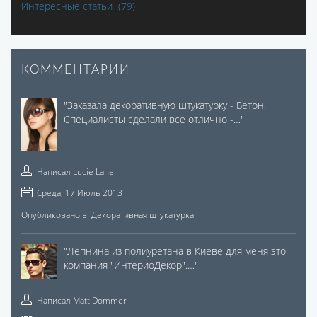
Интересные статьи
(79)
КОММЕНТАРИИ
"
Заказала декоративную штукатурку - Бетон.
Специалисты сделали все отлично -…
"
Написал
Lucie Lane
Среда, 17 Июль 2013
Опубликовано в:
Декоративная штукатурка
"
Лепнина из полиуретана в Киеве для меня это
компания "ИнтериоДекор".…
"
Написал
Matt Dommer