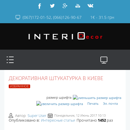
(067)172-01-52, (066)126-90-67
1€ - 31.5 грн
ДЕКОРАТИВНАЯ ШТУКАТУРКА В КИЕВЕ
ИЗБРАННОЕ
размер шрифта
Печать
Эл. почта
Автор
Super User
Понедельник, 12 Июнь 2017 10:13
Опубликовано в:
Интересные статьи
Прочитано
1452
раз