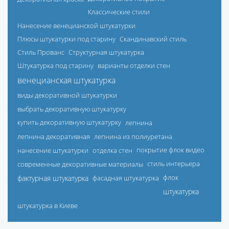
Классические стили
Нанесение венецианской штукатурки
Плюсы штукатурки под старину
Скандинавский стиль
Стиль Прованс
Структурная штукатурка
Штукатурка под старину
варианты отделки стен
венецианская штукатурка
виды декоративной штукатурки
выбрать декоративную штукатурку
купить декоративную штукатурку
лепнина
лепнина декоративная
лепнина из полиуретана
нанесение штукатурки
отделка стен
покрытие флок видео
современные декоративные материалы
стиль интерьера
фактурная штукатурка
фасадная штукатурка
флок
штукатурка
штукатурка в Киеве