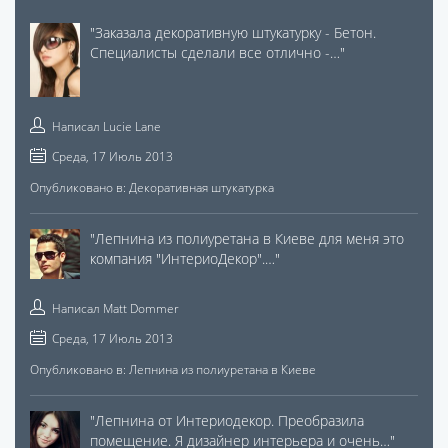
"
Заказала декоративную штукатурку - Бетон.
Специалисты сделали все отлично -…
"
Написал
Lucie Lane
Среда, 17 Июль 2013
Опубликовано в:
Декоративная штукатурка
"
Лепнина из полиуретана в Киеве для меня это
компания "ИнтериоДекор".…
"
Написал
Matt Dommer
Среда, 17 Июль 2013
Опубликовано в:
Лепнина из полиуретана в Киеве
"
Лепнина от Интериодекор. Преобразила
помещение. Я дизайнер интерьера и очень…
"