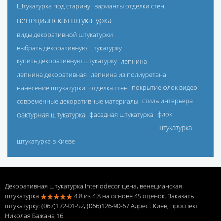
Штукатурка под старину
варианты отделки стен
венецианская штукатурка
виды декоративной штукатурки
выбрать декоративную штукатурку
купить декоративную штукатурку
лепнина
лепнина декоративная
лепнина из полиуретана
нанесение штукатурки
отделка стен
покрытие флок видео
современные декоративные материалы
стиль интерьера
фактурная штукатурка
фасадная штукатурка
флок
штукатурка
штукатурка в Киеве
Декоративная штукатурка Interiodecor цена, венецианская
штукатурка
4.8
из
4.8
на основе
45
оценок. Заказать
штукатурку: (067)172-01-52, (066)126-90-67 Адрес
: Киев, проспект
Николая Бажана 16