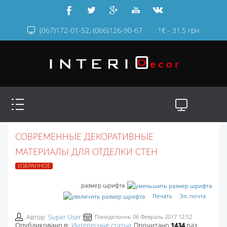
(067)172-01-52, (066)126-90-67
1€ - 31.5 грн
СОВРЕМЕННЫЕ ДЕКОРАТИВНЫЕ
МАТЕРИАЛЫ ДЛЯ ОТДЕЛКИ СТЕН
ИЗБРАННОЕ
размер шрифта
Печать
Эл. почта
Автор
Super User
Понедельник, 06 Февраль 2017 12:52
Опубликовано в:
Интересные статьи
Прочитано
1434
раз