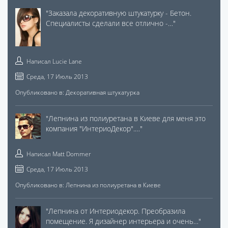
"
Заказала декоративную штукатурку - Бетон.
Специалисты сделали все отлично -…
"
Написал
Lucie Lane
Среда, 17 Июль 2013
Опубликовано в:
Декоративная штукатурка
"
Лепнина из полиуретана в Киеве для меня это
компания "ИнтериоДекор".…
"
Написал
Matt Dommer
Среда, 17 Июль 2013
Опубликовано в:
Лепнина из полиуретана в Киеве
"
Лепнина от Интериодекор. Преобразила
помещение. Я дизайнер интерьера и очень…
"