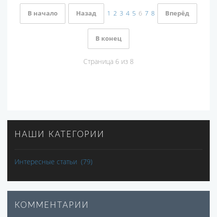
В начало
Назад
1
2
3
4
5
6
7
8
Вперёд
В конец
Страница 6 из 8
НАШИ КАТЕГОРИИ
Интересные статьи
(79)
КОММЕНТАРИИ