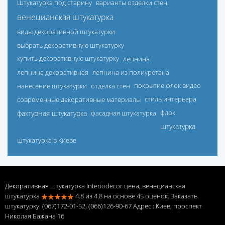
Штукатурка под старину
варианты отделки стен
венецианская штукатурка
виды декоративной штукатурки
выбрать декоративную штукатурку
купить декоративную штукатурку
лепнина
лепнина декоративная
лепнина из полиуретана
нанесение штукатурки
отделка стен
покрытие флок видео
современные декоративные материалы
стиль интерьера
фактурная штукатурка
фасадная штукатурка
флок
штукатурка
штукатурка в Киеве
Декоративная штукатурка Interiodecor цена, венецианская
штукатурка
4.8
из
4.8
на основе
45
оценок. Заказать
штукатурку: (067)172-01-52, (066)126-90-67 Адрес
: Киев, проспект
Николая Бажана 16