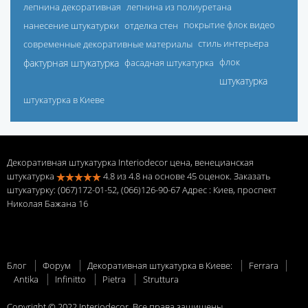
лепнина декоративная
лепнина из полиуретана
нанесение штукатурки
отделка стен
покрытие флок видео
современные декоративные материалы
стиль интерьера
фактурная штукатурка
фасадная штукатурка
флок
штукатурка
штукатурка в Киеве
Декоративная штукатурка Interiodecor цена, венецианская
штукатурка
4.8
из
4.8
на основе
45
оценок. Заказать
штукатурку: (067)172-01-52, (066)126-90-67 Адрес
: Киев, проспект
Николая Бажана 16
Блог
Форум
Декоративная штукатурка в Киеве:
Ferrara
Antika
Infinitto
Pietra
Struttura
Copyright © 2022 Interiodecor. Все права защищены.