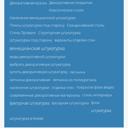
Декоративная краска
Декоративное покрытие
Классические стили
Нанесение венецианской штукатурки
Плюсы штукатурки под старину
Скандинавский стиль
Стиль Прованс
Структурная штукатурка
Штукатурка под старину
варианты отделки стен
венецианская штукатурка
виды декоративной штукатурки
выбрать декоративную штукатурку
купить декоративную штукатурку
лепнина
лепнина декоративная
лепнина из полиуретана
нанесение штукатурки
отделка стен
покрытие флок видео
современные декоративные материалы
стиль интерьера
фактурная штукатурка
фасадная штукатурка
флок
штукатурка
штукатурка в Киеве