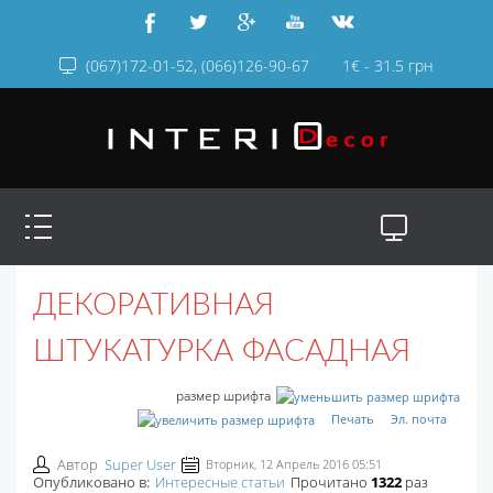
(067)172-01-52, (066)126-90-67
1€ - 31.5 грн
ДЕКОРАТИВНАЯ
ШТУКАТУРКА ФАСАДНАЯ
размер шрифта
Печать
Эл. почта
Автор
Super User
Вторник, 12 Апрель 2016 05:51
Опубликовано в:
Интересные статьи
Прочитано
1322
раз