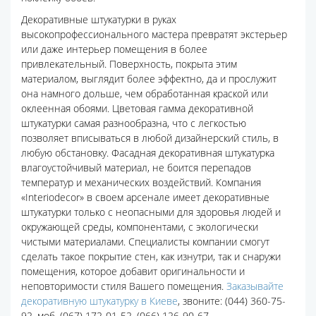
Декоративные штукатурки в руках
высокопрофессионального мастера превратят экстерьер
или даже интерьер помещения в более
привлекательный. Поверхность, покрыта этим
материалом, выглядит более эффектно, да и прослужит
она намного дольше, чем обработанная краской или
оклеенная обоями. Цветовая гамма декоративной
штукатурки самая разнообразна, что с легкостью
позволяет вписываться в любой дизайнерский стиль, в
любую обстановку. Фасадная декоративная штукатурка
влагоустойчивый материал, не боится перепадов
температур и механических воздействий. Компания
«Interiodecor» в своем арсенале имеет декоративные
штукатурки только с неопасными для здоровья людей и
окружающей среды, компонентами, с экологически
чистыми материалами. Специалисты компании смогут
сделать такое покрытие стен, как изнутри, так и снаружи
помещения, которое добавит оригинальности и
неповторимости стиля Вашего помещения.
Заказывайте
декоративную штукатурку в Киеве
, звоните: (044) 360-75-
92, моб. (067) 172-01-52, (066) 126-90-67.