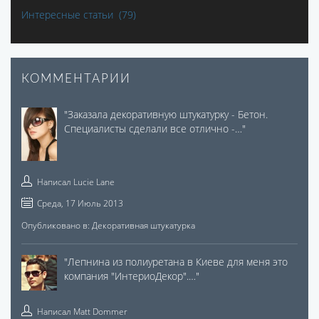
Интересные статьи
(79)
КОММЕНТАРИИ
"
Заказала декоративную штукатурку - Бетон.
Специалисты сделали все отлично -…
"
Написал
Lucie Lane
Среда, 17 Июль 2013
Опубликовано в:
Декоративная штукатурка
"
Лепнина из полиуретана в Киеве для меня это
компания "ИнтериоДекор".…
"
Написал
Matt Dommer