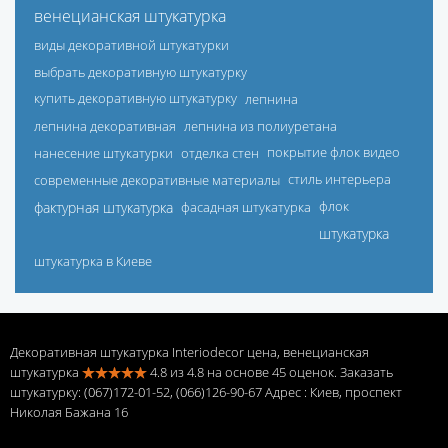
венецианская штукатурка
виды декоративной штукатурки
выбрать декоративную штукатурку
купить декоративную штукатурку
лепнина
лепнина декоративная
лепнина из полиуретана
нанесение штукатурки
отделка стен
покрытие флок видео
современные декоративные материалы
стиль интерьера
фактурная штукатурка
фасадная штукатурка
флок
штукатурка
штукатурка в Киеве
Декоративная штукатурка Interiodecor цена, венецианская
штукатурка
4.8
из
4.8
на основе
45
оценок. Заказать
штукатурку: (067)172-01-52, (066)126-90-67 Адрес
: Киев, проспект
Николая Бажана 16