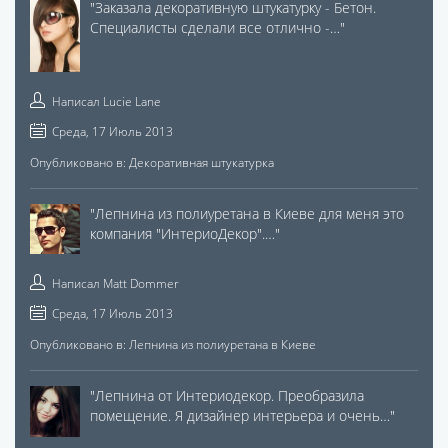
"
Заказала декоративную штукатурку - Бетон.
Специалисты сделали все отлично -…
"
Написал
Lucie Lane
Среда, 17 Июль 2013
Опубликовано в:
Декоративная штукатурка
"
Лепнина из полиуретана в Киеве для меня это
компания "ИнтериоДекор".…
"
Написал
Matt Dommer
Среда, 17 Июль 2013
Опубликовано в:
Лепнина из полиуретана в Киеве
"
Лепнина от Интериодекор. Преобразила
помещение. Я дизайнер интерьера и очень…
"