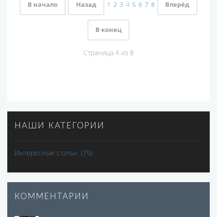
В начало
Назад
1
2
3
4
5
6
7
8
Вперёд
В конец
Страница 4 из 8
НАШИ КАТЕГОРИИ
Интересные статьи
(79)
КОММЕНТАРИИ