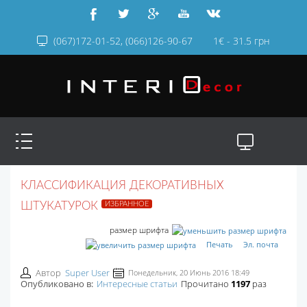
(067)172-01-52, (066)126-90-67
1€ - 31.5 грн
КЛАССИФИКАЦИЯ ДЕКОРАТИВНЫХ
ИЗБРАННОЕ
ШТУКАТУРОК
размер шрифта
Печать
Эл. почта
Автор
Super User
Понедельник, 20 Июнь 2016 18:49
Опубликовано в:
Интересные статьи
Прочитано
1197
раз