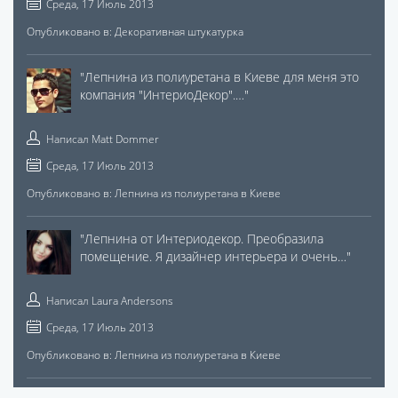
Среда, 17 Июль 2013
Опубликовано в:
Декоративная штукатурка
"
Лепнина из полиуретана в Киеве для меня это
компания "ИнтериоДекор".…
"
Написал
Matt Dommer
Среда, 17 Июль 2013
Опубликовано в:
Лепнина из полиуретана в Киеве
"
Лепнина от Интериодекор. Преобразила
помещение. Я дизайнер интерьера и очень…
"
Написал
Laura Andersons
Среда, 17 Июль 2013
Опубликовано в:
Лепнина из полиуретана в Киеве