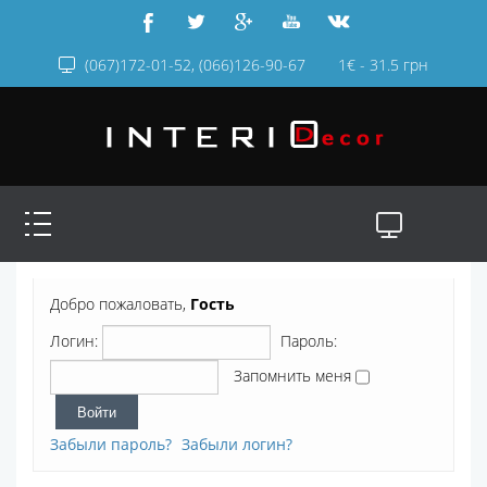
(067)172-01-52, (066)126-90-67
1€ - 31.5 грн
Добро пожаловать,
Гость
Логин:
Пароль:
Запомнить меня
Забыли пароль?
Забыли логин?