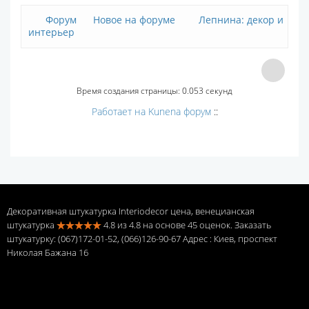
Форум
Новое на форуме
Лепнина: декор и
интерьер
Время создания страницы: 0.053 секунд
Работает на
Kunena форум
::
Декоративная штукатурка Interiodecor цена, венецианская
штукатурка
4.8
из
4.8
на основе
45
оценок. Заказать
штукатурку: (067)172-01-52, (066)126-90-67 Адрес
: Киев, проспект
Николая Бажана 16